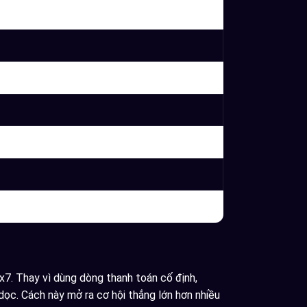
7. Thay vì dùng dòng thanh toán cố định,
ọc. Cách này mở ra cơ hội thắng lớn hơn nhiều