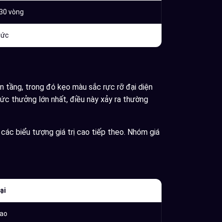
30 vòng
tức
n tầng, trong đó kẹo màu sắc rực rỡ đại diện
mức thưởng lớn nhất, điều này xảy ra thường
ác biểu tượng giá trị cao tiếp theo. Nhóm giá
ại
Cao