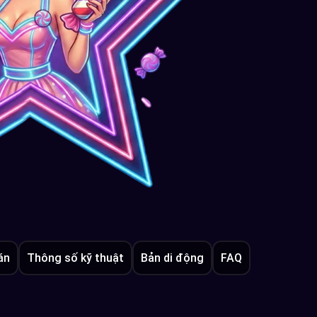
án
Thông số kỹ thuật
Bản di động
FAQ