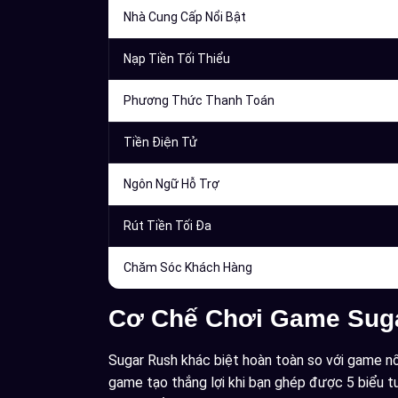
Nhà Cung Cấp Nổi Bật
Nạp Tiền Tối Thiểu
Phương Thức Thanh Toán
Tiền Điện Tử
Ngôn Ngữ Hỗ Trợ
Rút Tiền Tối Đa
Chăm Sóc Khách Hàng
Cơ Chế Chơi Game Sug
Sugar Rush khác biệt hoàn toàn so với game nổ
game tạo thắng lợi khi bạn ghép được 5 biểu t