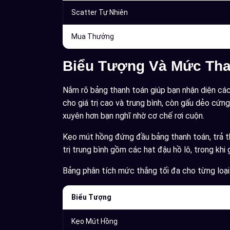
Scatter Tự Nhiên
Mua Thưởng
Biểu Tượng Và Mức Th
Nắm rõ bảng thanh toán giúp bạn nhận diện các 
cho giá trị cao và trung bình, còn gấu dẻo cứn
xuyên hơn bạn nghĩ nhờ cơ chế rơi cuộn.
Kẹo mút hồng đứng đầu bảng thanh toán, trả th
trị trung bình gồm các hạt đậu hồ lô, trong kh
Bảng phân tích mức thắng tối đa cho từng loại
Biểu Tượng
Kẹo Mút Hồng